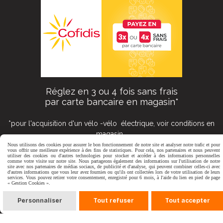
Réglez en 3 ou 4 fois sans frais
par carte bancaire en magasin*
*pour l'acquisition d'un vélo -vélo électrique, voir conditions en
magasin
Nous utilisons des cookies pour assurer le bon fonctionnement de notre site et analyser notre trafic et pour
vous offrir une meilleure expérience à des fins de statistiques. Pour cela, nos partenaires et nous peuvent
utiliser des cookies ou d'autres technologies pour stocker et accéder à des informations personnelles
Formulaire
comme votre visite sur notre site. Nous partageons également des informations sur l'utilisation de notre
site avec nos partenaires de médias sociaux, de publicité et d'analyse, qui peuvent combiner celles-ci avec
d'autres informations que vous leur avez fournies ou qu'ils ont collectées lors de votre utilisation de leurs
services. Vous pouvez retirer votre consentement, enregistré pour 6 mois, à l'aide du lien en pied de page
« Gestion Cookies ».
Personnaliser
Tout refuser
Tout accepter