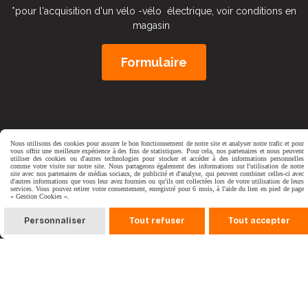
*pour l'acquisition d'un vélo -vélo électrique, voir conditions en
magasin
Formulaire
Nous utilisons des cookies pour assurer le bon fonctionnement de notre site et analyser notre trafic et pour
vous offrir une meilleure expérience à des fins de statistiques. Pour cela, nos partenaires et nous peuvent
utiliser des cookies ou d'autres technologies pour stocker et accéder à des informations personnelles
comme votre visite sur notre site. Nous partageons également des informations sur l'utilisation de notre
site avec nos partenaires de médias sociaux, de publicité et d'analyse, qui peuvent combiner celles-ci avec
d'autres informations que vous leur avez fournies ou qu'ils ont collectées lors de votre utilisation de leurs
services. Vous pouvez retirer votre consentement, enregistré pour 6 mois, à l'aide du lien en pied de page
« Gestion Cookies ».
Personnaliser
Tout refuser
Tout accepter