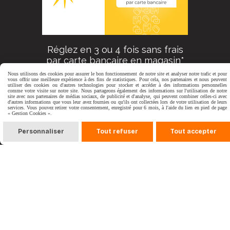
Réglez en 3 ou 4 fois sans frais
par carte bancaire en magasin*
Nous utilisons des cookies pour assurer le bon fonctionnement de notre site et analyser notre trafic et pour
vous offrir une meilleure expérience à des fins de statistiques. Pour cela, nos partenaires et nous peuvent
*pour l'acquisition d'un vélo -vélo électrique, voir conditions en
utiliser des cookies ou d'autres technologies pour stocker et accéder à des informations personnelles
comme votre visite sur notre site. Nous partageons également des informations sur l'utilisation de notre
magasin
site avec nos partenaires de médias sociaux, de publicité et d'analyse, qui peuvent combiner celles-ci avec
d'autres informations que vous leur avez fournies ou qu'ils ont collectées lors de votre utilisation de leurs
services. Vous pouvez retirer votre consentement, enregistré pour 6 mois, à l'aide du lien en pied de page
« Gestion Cookies ».
Formulaire
Personnaliser
Tout refuser
Tout accepter