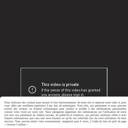
Nous utilisons des cookies pour assurer le bon fonctionnement de notre site et analyser notre trafic et pour
vous offrir une meilleure expérience à des fins de statistiques. Pour cela, nos partenaires et nous peuvent
utiliser des cookies ou d'autres technologies pour stocker et accéder à des informations personnelles
comme votre visite sur notre site. Nous partageons également des informations sur l'utilisation de notre
site avec nos partenaires de médias sociaux, de publicité et d'analyse, qui peuvent combiner celles-ci avec
d'autres informations que vous leur avez fournies ou qu'ils ont collectées lors de votre utilisation de leurs
Visite virtuelle
services. Vous pouvez retirer votre consentement, enregistré pour 6 mois, à l'aide du lien en pied de page
« Gestion Cookies ».