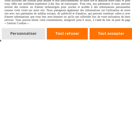
Nous utilisons des cookies pour assurer le bon fonctionnement de notre site et analyser notre trafic et pour
vous offrir une meilleure expérience à des fins de statistiques. Pour cela, nos partenaires et nous peuvent
utiliser des cookies ou d'autres technologies pour stocker et accéder à des informations personnelles
comme votre visite sur notre site. Nous partageons également des informations sur l'utilisation de notre
site avec nos partenaires de médias sociaux, de publicité et d'analyse, qui peuvent combiner celles-ci avec
d'autres informations que vous leur avez fournies ou qu'ils ont collectées lors de votre utilisation de leurs
services. Vous pouvez retirer votre consentement, enregistré pour 6 mois, à l'aide du lien en pied de page
« Gestion Cookies ».
Personnaliser
Tout refuser
Tout accepter